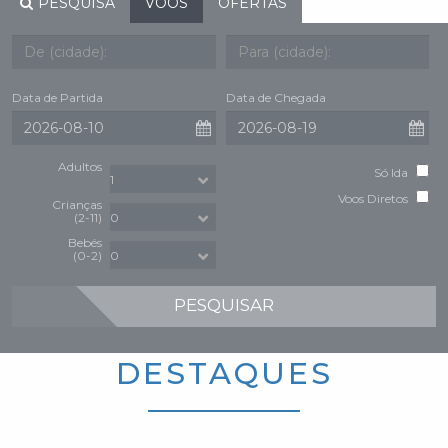
PESQUISA
VOOS
OFERTAS
Data de Partida
Data de Chegada
Adultos
Só Ida
Voos Diretos
Crianças
(2-11)
Bebés
(0-2)
PESQUISAR
DESTAQUES