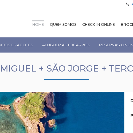
HOME
QUEM SOMOS
CHECK-IN ONLINE
BROCH
UITOS E PACOTES
ALUGUER AUTOCARROS
RESERVAS ONLI
MIGUEL + SÃO JORGE + TER
D
P