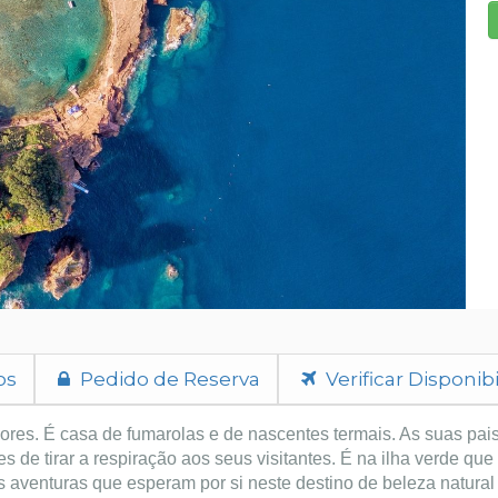
os
Pedido de Reserva
Verificar Disponib
çores. É casa de fumarolas e de nascentes termais. As suas pa
 de tirar a respiração aos seus visitantes. É na ilha verde que
s aventuras que esperam por si neste destino de beleza natural