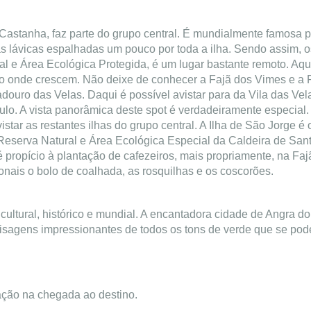
 Castanha, faz parte do grupo central. É mundialmente famosa 
fajãs lávicas espalhadas um pouco por toda a ilha. Sendo assim, 
al e Área Ecológica Protegida, é um lugar bastante remoto. Aq
ago onde crescem. Não deixe de conhecer a Fajã dos Vimes e a F
ouro das Velas. Daqui é possível avistar para da Vila das Vela
lo. A vista panorâmica deste spot é verdadeiramente especial. S
star as restantes ilhas do grupo central. A Ilha de São Jorge é
eserva Natural e Área Ecológica Especial da Caldeira de Sant
 é propício à plantação de cafezeiros, mais propriamente, na F
onais o bolo de coalhada, as rosquilhas e os coscorões.
 cultural, histórico e mundial. A encantadora cidade de Angra do
paisagens impressionantes de todos os tons de verde que se pod
ação na chegada ao destino.