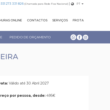
+351 273 331 826
|
PT
(Chamada para Rede Fixa Nacional)
URAS ONLINE
CONTACTOS
SERVIÇOS
FROTA
NE
PEDIDO DE ORÇAMENTO
CEIRA
ata:
Válido até 30 Abril 2027
reço por pessoa, desde:
495€