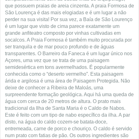
que possuem praias de areia cinzenta. A praia Formosa de
São Lourença é das mais elogiadas e é um lugar a não
perder na sua visita!
Por sua vez, a Baía de São Lourenço
é um lugar que visto de cima parece exatamente um
grande anfiteatro composto por vinhas cultivadas em
socalcos. A Praia Formosa é também muito procurada por
ser tranquila e de mar pouco profundo e de águas
transparentes. O Barreiro da Faneca é um lugar único nos
Açores, uma vez que se trata de uma paisagem
semidesértica em tons avermelhados. É popularmente
conhecida como o “deserto vermelho”. Esta paisagem
árida e argilosa é uma área de Paisagem Protegida. Não
deixe de conhecer a Ribeira de Maloás, uma
surpreendente formação geológica. Aqui há uma queda de
água com cerca de 20 metros de altura.
O prato mais
tradicional da Ilha de Santa Maria é o Caldo de Nabos.
Este é feito com um tipo de nabo específico da ilha. A par
disto, na água do caldo cozem-se batata-doce,
entremeada, carne de porco e chouriço. O caldo é servido
num prato com fatias de pão. Os outros ingredientes são