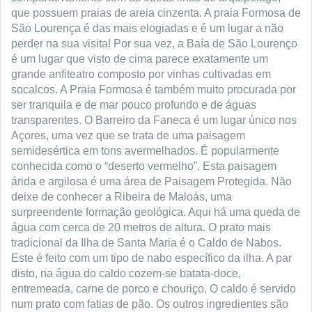
que possuem praias de areia cinzenta. A praia Formosa de
São Lourença é das mais elogiadas e é um lugar a não
perder na sua visita!
Por sua vez, a Baía de São Lourenço
é um lugar que visto de cima parece exatamente um
grande anfiteatro composto por vinhas cultivadas em
socalcos. A Praia Formosa é também muito procurada por
ser tranquila e de mar pouco profundo e de águas
transparentes. O Barreiro da Faneca é um lugar único nos
Açores, uma vez que se trata de uma paisagem
semidesértica em tons avermelhados. É popularmente
conhecida como o “deserto vermelho”. Esta paisagem
árida e argilosa é uma área de Paisagem Protegida. Não
deixe de conhecer a Ribeira de Maloás, uma
surpreendente formação geológica. Aqui há uma queda de
água com cerca de 20 metros de altura.
O prato mais
tradicional da Ilha de Santa Maria é o Caldo de Nabos.
Este é feito com um tipo de nabo específico da ilha. A par
disto, na água do caldo cozem-se batata-doce,
entremeada, carne de porco e chouriço. O caldo é servido
num prato com fatias de pão. Os outros ingredientes são