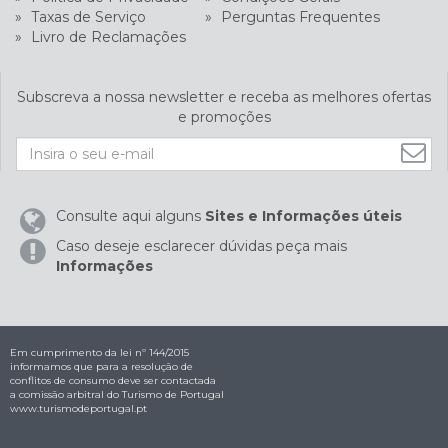
»
Taxas de Serviço
»
Perguntas Frequentes
»
Livro de Reclamações
Subscreva a nossa newsletter e receba as melhores ofertas
e promoções
Consulte aqui alguns
Sites e Informações úteis
Caso deseje esclarecer dúvidas peça mais
Informações
Em cumprimento da lei nº 144/2015
informamos que para a resolução de
conflitos de consumo deve ser contactada
a comissão arbitral do Turismo de Portugal
www.turismodeportugal.pt