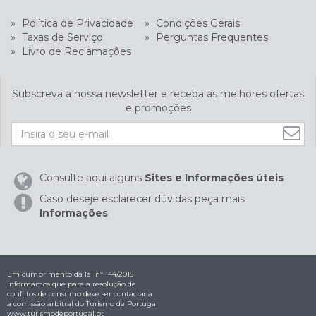
»
Política de Privacidade
»
Condições Gerais
»
Taxas de Serviço
»
Perguntas Frequentes
»
Livro de Reclamações
Subscreva a nossa newsletter e receba as melhores ofertas
e promoções
Consulte aqui alguns
Sites e Informações úteis
Caso deseje esclarecer dúvidas peça mais
Informações
Em cumprimento da lei nº 144/2015
informamos que para a resolução de
conflitos de consumo deve ser contactada
a comissão arbitral do Turismo de Portugal
www.turismodeportugal.pt