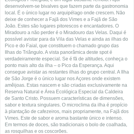
desenvolvem-se bivalves que fazem parte da gastronomia
local. É o único lugar no arquipélago onde crescem. Não
deixe de conhecer a Fajã dos Vimes e a Fajã de São
João. Estes são lugares pitorescos e encantadores. O
Miradouro a não perder é o Miradouro das Velas. Daqui é
possível avistar para da Vila das Velas e ainda as ilhas do
Pico e do Faial, que constituem o chamado grupo das
Ilhas do Triângulo. A vista panorâmica deste spot é
verdadeiramente especial. Se é fã de altitudes, conheça o
ponto mais alto da ilha – o Pico da Esperança. Aqui
consegue avistar as restantes ilhas do grupo central. A Ilha
de São Jorge é o único lugar nos Açores onde existem
amêijoas. Estas nascem e são criadas exclusivamente na
Reserva Natural e Área Ecológica Especial da Caldeira
de Santo Cristo. Possuem características de dimensões,
sabor e textura singulares. O microclima da ilha é propício
à plantação de cafezeiros, mais propriamente, na Fajã dos
Vimes. Este de sabor e aroma bastante único e intenso.
Em termos de doces, são tradicionais o bolo de coalhada,
as rosquilhas e os coscorões.