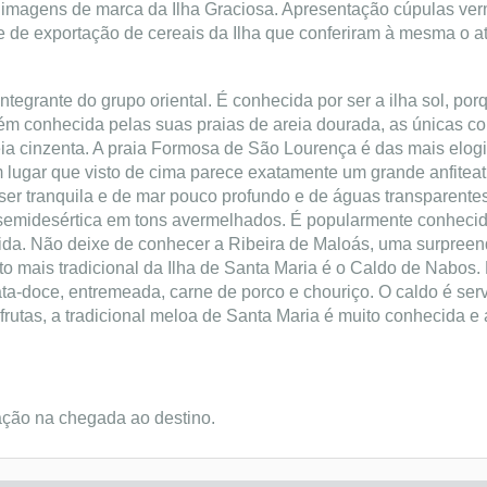
imagens de marca da Ilha Graciosa. Apresentação cúpulas ver
de exportação de cereais da Ilha que conferiram à mesma o atr
integrante do grupo oriental. É conhecida por ser a ilha sol, por
bém conhecida pelas suas praias de areia dourada, as únicas c
eia cinzenta. A praia Formosa de São Lourença é das mais elog
m lugar que visto de cima parece exatamente um grande anfitea
er tranquila e de mar pouco profundo e de águas transparentes
semidesértica em tons avermelhados. É popularmente conhecid
gida. Não deixe de conhecer a Ribeira de Maloás, uma surpree
o mais tradicional da Ilha de Santa Maria é o Caldo de Nabos. 
ata-doce, entremeada, carne de porco e chouriço. O caldo é ser
frutas, a tradicional meloa de Santa Maria é muito conhecida e
ação na chegada ao destino.