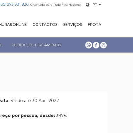
+351 273 331 826
|
PT
(Chamada para Rede Fixa Nacional)
URAS ONLINE
CONTACTOS
SERVIÇOS
FROTA
NE
PEDIDO DE ORÇAMENTO
ata:
Válido até 30 Abril 2027
reço por pessoa, desde:
397€