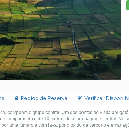
os
Pedido de Reserva
Verificar Disponib
ca, compõem o grupo central. Um dos pontos de visita obrigatór
 comprimento e de 40 metros de altura na parte central. No seu
 por uma fumarola com lava, por dióxido de carbono e emanaçõ