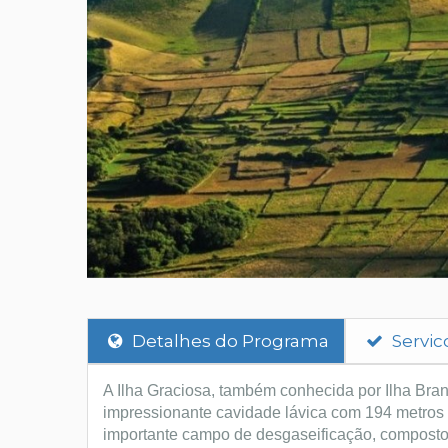
Detalhes do Programa
Servic
A Ilha Graciosa, também conhecida por Ilha Bran
impressionante cavidade lávica com 194 metros de
importante campo de desgaseificação, composto