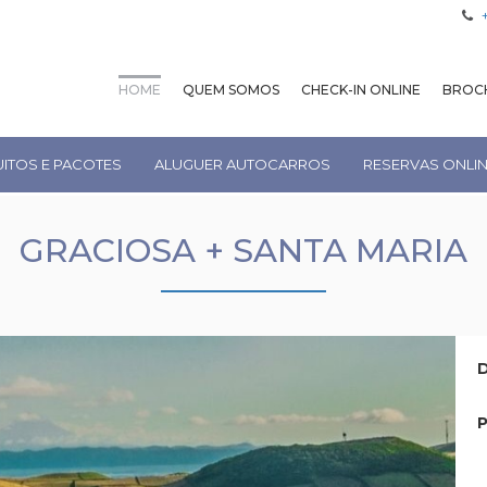
HOME
QUEM SOMOS
CHECK-IN ONLINE
BROCH
UITOS E PACOTES
ALUGUER AUTOCARROS
RESERVAS ONLI
GRACIOSA + SANTA MARIA
D
P