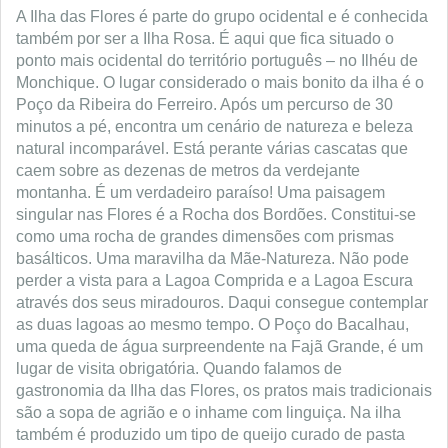
A Ilha das Flores é parte do grupo ocidental e é conhecida
também por ser a Ilha Rosa. É aqui que fica situado o
ponto mais ocidental do território português – no Ilhéu de
Monchique. O lugar considerado o mais bonito da ilha é o
Poço da Ribeira do Ferreiro. Após um percurso de 30
minutos a pé, encontra um cenário de natureza e beleza
natural incomparável. Está perante várias cascatas que
caem sobre as dezenas de metros da verdejante
montanha. É um verdadeiro paraíso! Uma paisagem
singular nas Flores é a Rocha dos Bordões. Constitui-se
como uma rocha de grandes dimensões com prismas
basálticos. Uma maravilha da Mãe-Natureza. Não pode
perder a vista para a Lagoa Comprida e a Lagoa Escura
através dos seus miradouros. Daqui consegue contemplar
as duas lagoas ao mesmo tempo. O Poço do Bacalhau,
uma queda de água surpreendente na Fajã Grande, é um
lugar de visita obrigatória. Quando falamos de
gastronomia da Ilha das Flores, os pratos mais tradicionais
são a sopa de agrião e o inhame com linguiça. Na ilha
também é produzido um tipo de queijo curado de pasta