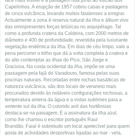
face mais visível é a paisagem nua junto ao vulcão dos
Capelinhos. A erupção de 1957 cobriu casas e pastagens
de cinza vulcânica, levando muitos faialenses a emigrar.
Actualmente a zona é reserva natural da ilha e álbum vivo
das omnipresentes forças telúricas no arquipélago. Tal
como a profunda cratera da Caldeira, com 2000 metros de
diâmetro e 400 de profundidade, revestida pela luxuriante
vegetação endémica da ilha. Em dias de céu limpo, vale a
pena percorrer o trilho que dá a volta completa à cratera e
do alto contemplar as ilhas do Pico, São Jorge e
Graciosa. Na costa ocidental da ilha, impõe-se uma
passagem pela fajã do Varadouro, famosa pelas suas
piscinas naturais. Recortadas entre rochas basálticas de
natureza vulcânica, são dos locais de veraneio mais
procurados devido às notáveis configurações rochosas, a
temperatura amena da água e a vistas sublimes para a
vertente sul da ilha. O colorido anil das hortênsias
destaca-se na paisagem. É a assinatura da ilha azul,
como lhe chamou o escritor português Raul
Brandão. Faial é sobretudo um local apetecível para quem
gosta de actividades desportivas ligadas ao mar - vela,