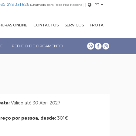
+351 273 331 826
|
PT
(Chamada para Rede Fixa Nacional)
URAS ONLINE
CONTACTOS
SERVIÇOS
FROTA
NE
PEDIDO DE ORÇAMENTO
ata:
Válido até 30 Abril 2027
reço por pessoa, desde:
301€