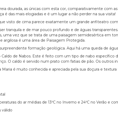
reia dourada, as únicas com esta cor, comparativamente com as 
a é das mais elogiadas e é um lugar a não perder na sua visita!
que visto de cima parece exatamente um grande anfiteatro comp
er tranquila e de mar pouco profundo e de águas transparentes
es, uma vez que se trata de uma paisagem semidesértica em t
 e argilosa é uma área de Paisagem Protegida.
 surpreendente formação geológica. Aqui há uma queda de água
 o Caldo de Nabos. Este é feito com um tipo de nabo específico d
ço. O caldo é servido num prato com fatias de pão. Os outros in
a Maria é muito conhecida e apreciada pela sua doçura e textura
tal
raturas do ar médias de 13ºC no Inverno e 24ºC no Verão e c
 válido