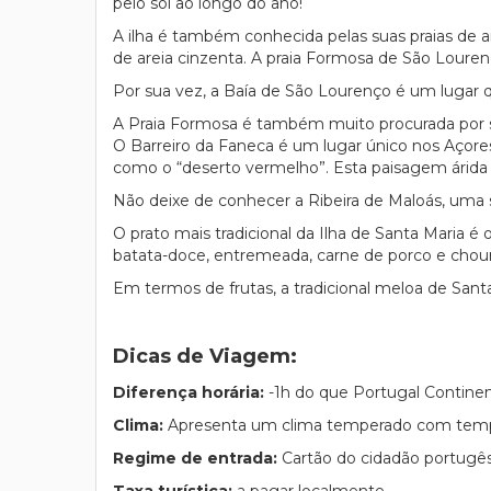
pelo sol ao longo do ano!
A ilha é também conhecida pelas suas praias de a
de areia cinzenta. A praia Formosa de São Lourenç
Por sua vez, a Baía de São Lourenço é um lugar 
A Praia Formosa é também muito procurada por s
O Barreiro da Faneca é um lugar único nos Açor
como o “deserto vermelho”. Esta paisagem árida
Não deixe de conhecer a Ribeira de Maloás, uma
O prato mais tradicional da Ilha de Santa Maria é
batata-doce, entremeada, carne de porco e chouri
Em termos de frutas, a tradicional meloa de Sant
Dicas de Viagem:
Diferença horária:
-1h do que Portugal Continen
Clima:
Apresenta um clima temperado com tempe
Regime de entrada:
Cartão do cidadão portugês