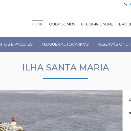
HOME
QUEM SOMOS
CHECK-IN ONLINE
BROCH
UITOS E PACOTES
ALUGUER AUTOCARROS
RESERVAS ONLI
ILHA SANTA MARIA
D
P