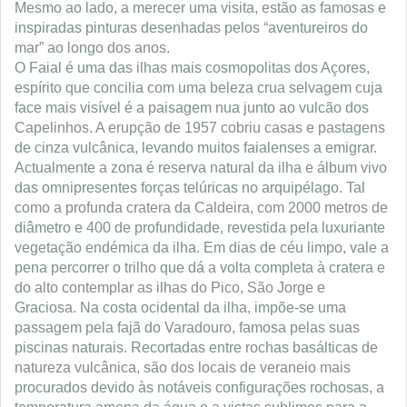
Mesmo ao lado, a merecer uma visita, estão as famosas e
inspiradas pinturas desenhadas pelos “aventureiros do
mar” ao longo dos anos.
O Faial é uma das ilhas mais cosmopolitas dos Açores,
espírito que concilia com uma beleza crua selvagem cuja
face mais visível é a paisagem nua junto ao vulcão dos
Capelinhos. A erupção de 1957 cobriu casas e pastagens
de cinza vulcânica, levando muitos faialenses a emigrar.
Actualmente a zona é reserva natural da ilha e álbum vivo
das omnipresentes forças telúricas no arquipélago. Tal
como a profunda cratera da Caldeira, com 2000 metros de
diâmetro e 400 de profundidade, revestida pela luxuriante
vegetação endémica da ilha. Em dias de céu limpo, vale a
pena percorrer o trilho que dá a volta completa à cratera e
do alto contemplar as ilhas do Pico, São Jorge e
Graciosa.
Na costa ocidental da ilha, impõe-se uma
passagem pela fajã do Varadouro, famosa pelas suas
piscinas naturais. Recortadas entre rochas basálticas de
natureza vulcânica, são dos locais de veraneio mais
procurados devido às notáveis configurações rochosas, a