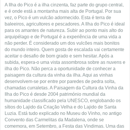
A Ilha do Pico é a ilha cinzenta, faz parte do grupo central,
e é onde está a montanha mais alta de Portugal. Por sua
vez, o Pico é um vulcão adormecido. Esta é terra de
baleeiros, agricultores e pescadores.
A Ilha do Pico é ideal
para os amantes de natureza. Subir ao ponto mais alto do
arquipélago e de Portugal é a experiência de uma vida a
não perder. É considerado um dos vulcões mais bonitos
do mundo inteiro. Quem gosta de escalada vai certamente
aceitar o desafio de bom grado e sem hesitar. Após a
subida, espera-o uma vista assombrosa sobre as nuvens e
ilha do Pico. Não perca a oportunidade de conhecer a
paisagem da cultura da vinha da ilha. Aqui as vinhas
desenvolvem-se por entre por paredes de pedra solta,
chamadas curraletas. A Paisagem da Cultura da Vinha da
Ilha do Pico é desde 2004 património mundial da
humanidade classificado pela UNESCO, englobando os
sítios do Lajido da Criação Velha e do Lajido de Santa
Luzia. Está tudo explicado no Museu do Vinho, no antigo
Convento das Carmelitas da Madalena, onde se
comemora, em Setembro, a Festa das Vindimas. Uma das