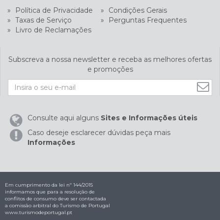
»
Política de Privacidade
»
Condições Gerais
»
Taxas de Serviço
»
Perguntas Frequentes
»
Livro de Reclamações
Subscreva a nossa newsletter e receba as melhores ofertas
e promoções
Consulte aqui alguns
Sites e Informações úteis
Caso deseje esclarecer dúvidas peça mais
Informações
Em cumprimento da lei nº 144/2015
informamos que para a resolução de
conflitos de consumo deve ser contactada
a comissão arbitral do Turismo de Portugal
www.turismodeportugal.pt