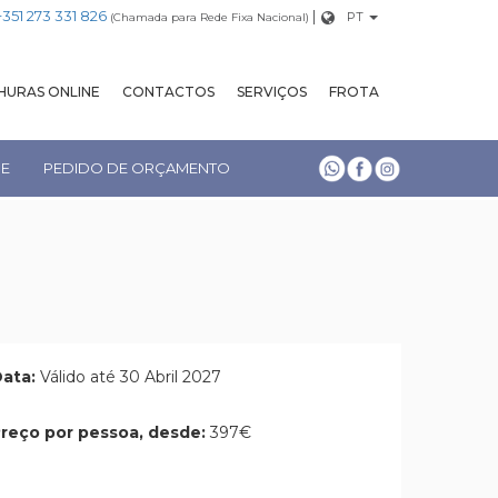
+351 273 331 826
|
PT
(Chamada para Rede Fixa Nacional)
URAS ONLINE
CONTACTOS
SERVIÇOS
FROTA
NE
PEDIDO DE ORÇAMENTO
ata:
Válido até 30 Abril 2027
reço por pessoa, desde:
397€