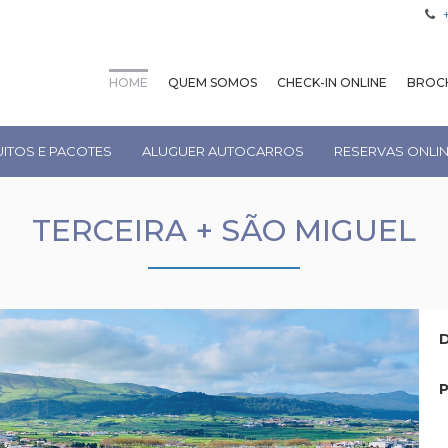
HOME
QUEM SOMOS
CHECK-IN ONLINE
BROCH
UITOS E PACOTES
ALUGUER AUTOCARROS
RESERVAS ONLI
TERCEIRA + SÃO MIGUEL
D
P